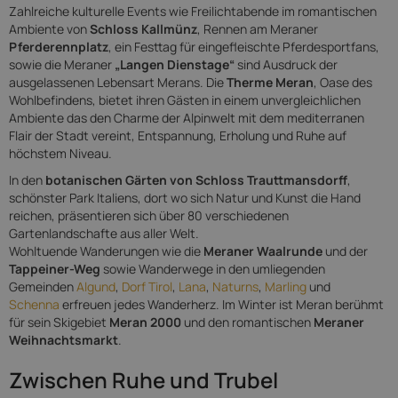
Zahlreiche kulturelle Events wie Freilichtabende im romantischen
Ambiente von
Schloss Kallmünz
, Rennen am Meraner
Pferderennplatz
, ein Festtag für eingefleischte Pferdesportfans,
sowie die Meraner
„Langen Dienstage“
sind Ausdruck der
ausgelassenen Lebensart Merans. Die
Therme Meran
, Oase des
Wohlbefindens, bietet ihren Gästen in einem unvergleichlichen
Ambiente das den Charme der Alpinwelt mit dem mediterranen
Flair der Stadt vereint, Entspannung, Erholung und Ruhe auf
höchstem Niveau.
In den
botanischen Gärten von Schloss Trauttmansdorff
,
schönster Park Italiens, dort wo sich Natur und Kunst die Hand
reichen, präsentieren sich über 80 verschiedenen
Gartenlandschafte aus aller Welt.
Wohltuende Wanderungen wie die
Meraner Waalrunde
und der
Tappeiner-Weg
sowie Wanderwege in den umliegenden
Gemeinden
Algund
,
Dorf Tirol
,
Lana
,
Naturns
,
Marling
und
Schenna
erfreuen jedes Wanderherz. Im Winter ist Meran berühmt
für sein Skigebiet
Meran 2000
und den romantischen
Meraner
Weihnachtsmarkt
.
Zwischen Ruhe und Trubel