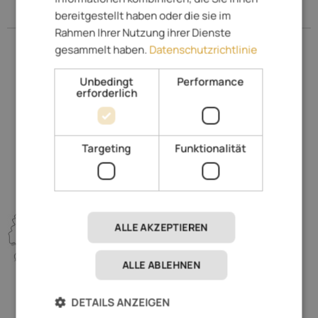
Meran
bereitgestellt haben oder die sie im
Rahmen Ihrer Nutzung ihrer Dienste
Schloss Kallmünz
gesammelt haben.
Datenschutzrichtlinie
Pferderennplatz
Therme Meran
Unbedingt
Performance
Schloss Trauttmansdorff
erforderlich
Meraner Waalrunde
Meran 2000
Bauernmarkt
Kurhaus
Targeting
Funktionalität
ALLE AKZEPTIEREN
ALLE ABLEHNEN
DETAILS ANZEIGEN