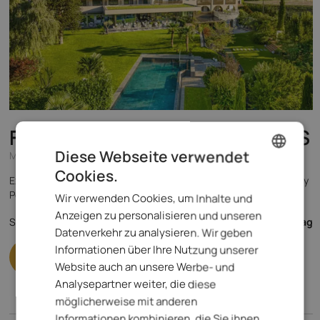
FAYN garden retreat hotel
****S
Diese Webseite verwendet
Meran und Umgebung - Algund
Cookies.
ENGLISH
Exklusiver Rückzugsort in Algund–Meran: Panorama, Spa & Infinity
Pool, stilvolles Design und Gourmetgenuss in Südtirol.
Wir verwenden Cookies, um Inhalte und
ITALIAN
176,- €
Anzeigen zu personalisieren und unseren
Spezialisiert auf
ab
pro Tag
GERMAN
Datenverkehr zu analysieren. Wir geben
Informationen über Ihre Nutzung unserer
Website auch an unsere Werbe- und
Analysepartner weiter, die diese
möglicherweise mit anderen
Informationen kombinieren, die Sie ihnen