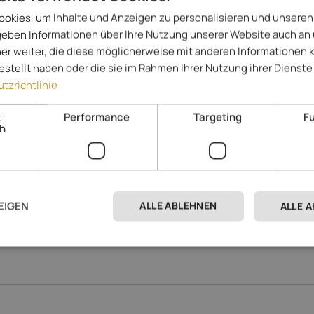
okies, um Inhalte und Anzeigen zu personalisieren und unseren
 geben Informationen über Ihre Nutzung unserer Website auch an
er weiter, die diese möglicherweise mit anderen Informationen 
gestellt haben oder die sie im Rahmen Ihrer Nutzung ihrer Diens
tzrichtlinie
Moseralm Dolomiti Hideaway
**
Eggental - Karersee
t
Performance
Targeting
Fu
ch
Urlaub auf 1.580 Metern Meereshöhe, direkt an den Pisten von Care
in der Nähe des Karer Sees, mit herrlichem Panorama und einladen
Wellnessbereich
172,- 
Spezialisiert auf
ab
ALLE ABLEHNEN
EIGEN
ALLE 