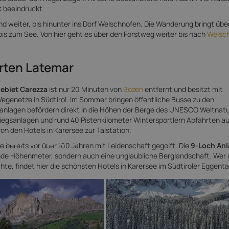
t
beeindruckt.
 weiter, bis hinunter ins Dorf Welschnofen. Die Wanderung bringt über
is zum See. Von hier geht es über den Forstweg weiter bis nach
Welsc
rten Latemar
ebiet Carezza
ist nur 20 Minuten von
Bozen
entfernt und besitzt mit
egenetze in Südtirol. Im Sommer bringen öffentliche Busse zu den
lagen befördern direkt in die Höhen der Berge des UNESCO Weltnat
stiegsanlagen und rund 40 Pistenkilometer Wintersportlern Abfahrten au
 Karersee
on den Hotels in Karersee zur Talstation.
 bereits vor über 100 Jahren mit Leidenschaft gegolft. Die
9-Loch Anl
nde Höhenmeter, sondern auch eine unglaubliche Berglandschaft. Wer 
hte, findet hier die schönsten Hotels in Karersee im Südtiroler Eggenta