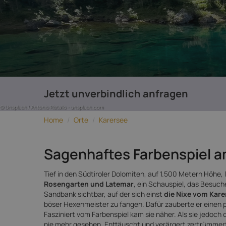
Jetzt unverbindlich anfragen
© Unsplash / Antonio Ristallo - unsplash.com
Home
/
Orte
/
Karersee
Sagenhaftes Farbenspiel a
Tief in den Südtiroler Dolomiten, auf 1.500 Metern Höhe,
Rosengarten und Latemar
, ein Schauspiel, das Besuch
Sandbank sichtbar, auf der sich einst
die Nixe vom Kare
böser Hexenmeister zu fangen. Dafür zauberte er einen 
Fasziniert vom Farbenspiel kam sie näher. Als sie jedoc
nie mehr gesehen. Enttäuscht und verärgert zertrümmerte