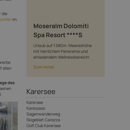
 die
hnofen
im
Moseralm Dolomiti
Spa Resort ****S
Urlaub auf 1.580m. Meereshöhe
mit herrlichem Panorama und
einladendem Wellnessbereich!
urerbe
Zum Hotel
f allen
age des
seinen
Karersee
l.
Karersee
Karerpass
Sagenwanderweg
Skigebiet Carezza
Golf Club Karersee