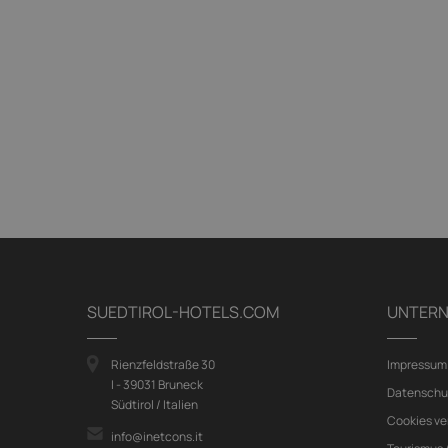
SUEDTIROL-HOTELS.COM
UNTER
Rienzfeldstraße 30
Impressum
I - 39031 Bruneck
Datenschu
Südtirol / Italien
Cookies ve
info@inetcons.it