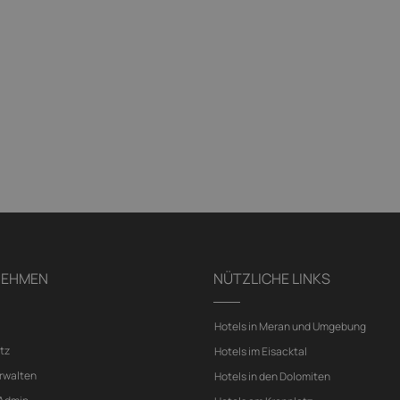
NEHMEN
NÜTZLICHE LINKS
Hotels in Meran und Umgebung
tz
Hotels im Eisacktal
rwalten
Hotels in den Dolomiten