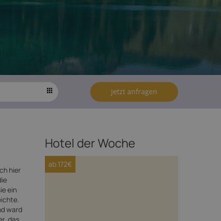
Jetzt anfragen
Hotel der Woche
ab 172€
ch hier
die
ie ein
ichte.
nd ward
r, das