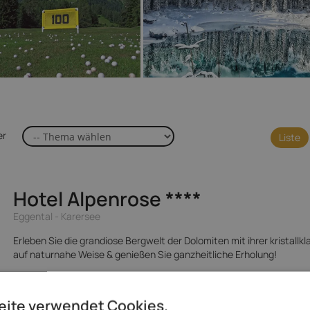
er
Liste
Hotel Alpenrose
****
Eggental - Karersee
Erleben Sie die grandiose Bergwelt der Dolomiten mit ihrer kristallkl
auf naturnahe Weise & genießen Sie ganzheitliche Erholung!
148,- 
Spezialisiert auf
ab
eite verwendet Cookies.