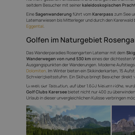
seitdem Besucher mit seiner
kaleidoskopischen Prach
Eine
Sagenwanderung
führt vom
Karerpass
zum See und
Latemarwiesen bis Mitterleger und durch den Karerwald b
Eggental
.
Golfen im Naturgebiet Rosenga
Das Wanderparadies Rosengarten Latemar mit dem
Skig
Wanderwegen von rund 530 km
eines der dichtesten W
Ausgangspunkten der Wanderungen. Moderne Aufstiegsan
Dolomiten
. Im Winter bieten ein Skikinderkarten, 15 Auf
Die schönsten Hotels in
Schwierigkeitsstufen. Ein Skibus bringt Besucher direkt v
Unweit der Talstation, auf über 1.600 Metern Höhe, wurde
Golf Clubs Karersee
bietet nicht nur 400 zu überwinde
Urlaub in dieser unvergleichlichen Kulisse verbringen möc