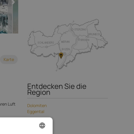
Karte
Entdecken Sie die
Region
aren Luft
Dolomiten
Eggental
€
pro Tag
Orte