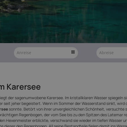
m Karersee
 liegt der sagenumwobene Karersee. Im kristallklaren Wasser spiegeln si
er seit jeher begeistert. Wenn im Sommer der Wasserstand sinkt, wird 
rsee
sonnte. Betört von ihrer unvergleichlichen Schönheit, versuchte s
prächtigen Regenbogen, der vom See bis zu den Spitzen des Latemar re
h den Hexenmeister erblickte, verschwand sie wieder im tiefen Wasser u
 dieser den Regenbogen. All seine Bestandteile fielen damit ins Wasse