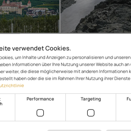
eite verwendet Cookies.
okies, um Inhalte und Anzeigen zu personalisieren und unseren
er
Liste
 geben Informationen über Ihre Nutzung unserer Website auch an
er weiter, die diese möglicherweise mit anderen Informationen 
gestellt haben oder die sie im Rahmen Ihrer Nutzung ihrer Diens
Piris Jagdhof | DolceVita Advent
tzrichtlinie
Experience
****S
t
Performance
Targeting
Fu
Vinschgau - Latsch
ch
Ob Aktiv- oder Erholungsurlaub, kulinarische oder kulturelle Abenteu
Jagdhof findet jeder Gast, was er sucht!
185,- 
Spezialisiert auf
ab