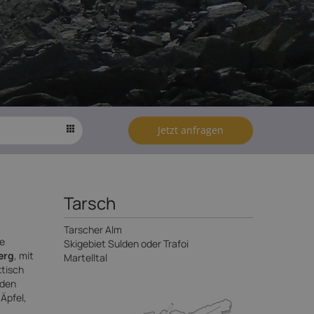
Jetzt anfragen
Tarsch
Tarscher Alm
ie
Skigebiet Sulden oder Trafoi
erg
, mit
Martelltal
ktisch
nden
Äpfel,