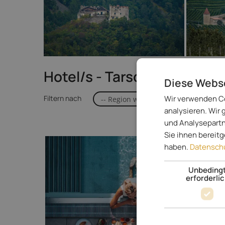
Hotel/s - Tarsch
Diese Webs
Wir verwenden Co
Filtern nach
od
analysieren. Wir
und Analysepartn
Sie ihnen bereit
haben.
Datenschu
Unbeding
erforderli