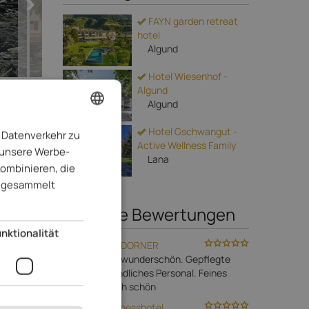
FAYN garden retreat
hotel
Algund
Hotel Wiesenhof -
Algund
Algund
Hotel Gschwangut -
 Datenverkehr zu
ENGLISH
Karte
Active Wellness Family
 unsere Werbe-
ITALIAN
Lana
kombinieren, die
GERMAN
te gesammelt
ure
Neueste Bewertungen
nktionalität
Hotel DAS DORNER
Das Hotel ist wunderschön. Gepflegte
er, im
Anlage. Freundliches Personal. Feines
Essen. Einfach schön
€
pro Tag
Bio- & Wellnesshotel