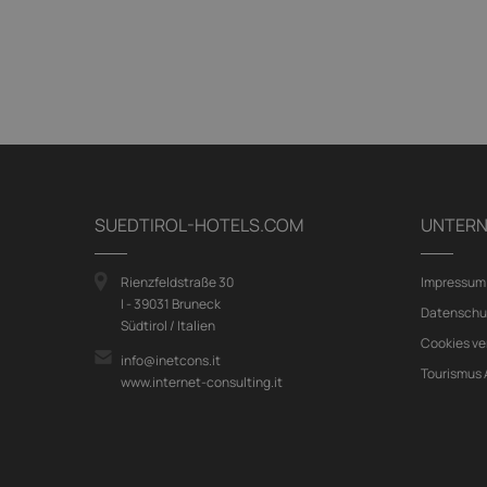
SUEDTIROL-HOTELS.COM
UNTER
Rienzfeldstraße 30
Impressum
I - 39031 Bruneck
Datenschu
Südtirol / Italien
Cookies ve
info@inetcons.it
Tourismus
www.internet-consulting.it