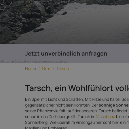
Jetzt unverbindlich anfragen
© Internet Consulting - www.internet-consulting.it
Home
/
Orte
/
Tarsch
Tarsch, ein Wohlfühlort vol
Ein Spiel mit Licht und Schatten. Mit Hitze und Kälte. So
gegensätzlicher nicht sein könnten: Der
sonnige Sonne
seiner Pflanzenvielfalt, auf der anderen. Tarsch befinde
schon in das Dorf übergreift. Tarsch im
Vinschgau
bietet 
Sonnenberg. Wie überall im Vinschgau herrscht hier ein 
Marillen und Erdbeeren.