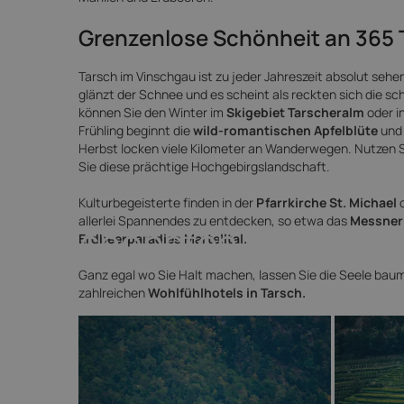
Grenzenlose Schönheit an 365 
Tarsch im Vinschgau ist zu jeder Jahreszeit absolut seh
glänzt der Schnee und es scheint als reckten sich die s
können Sie den Winter im
Skigebiet Tarscheralm
oder i
Frühling beginnt die
wild-romantischen Apfelblüte
und 
Herbst locken viele Kilometer an Wanderwegen. Nutzen Si
Sie diese prächtige Hochgebirgslandschaft.
Kulturbegeisterte finden in der
Pfarrkirche St. Michael
allerlei Spannendes zu entdecken, so etwa das
Messner
Die schönsten Hotels in
Erdbeerparadies
Martelltal.
Ganz egal wo Sie Halt machen, lassen Sie die Seele baum
zahlreichen
Wohlfühlhotels in Tarsch.