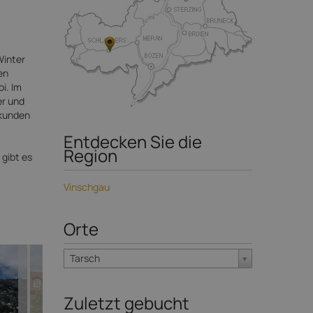
Winter
en
i. Im
er und
kunden
Entdecken Sie die
Region
 gibt es
Vinschgau
Orte
Tarsch
Zuletzt gebucht