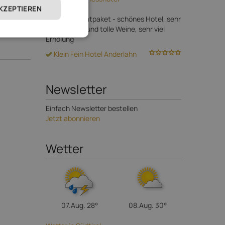
AKZEPTIEREN
PAZEIDER
Gutes Gesamtpaket - schönes Hotel, sehr
gutes Essen und tolle Weine, sehr viel
Erholung
Klein Fein Hotel Anderlahn
Newsletter
Einfach Newsletter bestellen
Jetzt abonnieren
Wetter
07.Aug.
28°
08.Aug.
30°