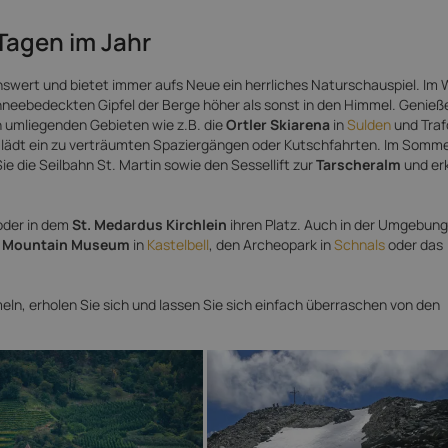
Tagen im Jahr
enswert und bietet immer aufs Neue ein herrliches Naturschauspiel. Im 
chneebedeckten Gipfel der Berge höher als sonst in den Himmel. Genieß
n umliegenden Gebieten wie z.B. die
Ortler Skiarena
in
Sulden
und Trafo
lädt ein zu verträumten Spaziergängen oder Kutschfahrten. Im Somm
e die Seilbahn St. Martin sowie den Sessellift zur
Tarscheralm
und er
oder in dem
St. Medardus Kirchlein
ihren Platz. Auch in der Umgebung
 Mountain Museum
in
Kastelbell
, den Archeopark in
Schnals
oder das
 Tarsch
eln, erholen Sie sich und lassen Sie sich einfach überraschen von den