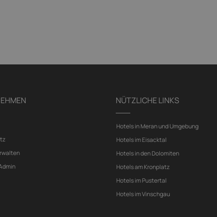
NEHMEN
NÜTZLICHE LINKS
Hotels in Meran und Umgebung
tz
Hotels im Eisacktal
rwalten
Hotels in den Dolomiten
 Admin
Hotels am Kronplatz
Hotels im Pustertal
Hotels im Vinschgau