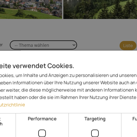
er
Liste
eite verwendet Cookies.
Hotel Alpen Tesitin Panorama
okies, um Inhalte und Anzeigen zu personalisieren und unseren
Wellness Resort
*****
 geben Informationen über Ihre Nutzung unserer Website auch an
er weiter, die diese möglicherweise mit anderen Informationen 
Dolomiten - Taisten
gestellt haben oder die sie im Rahmen Ihrer Nutzung ihrer Diens
Zeit zum Ausruhen - Zeit zum Träumen - Zeit zum Auftanken
tzrichtlinie
221,- 
Spezialisiert auf
ab
t
Performance
Targeting
Fu
ch