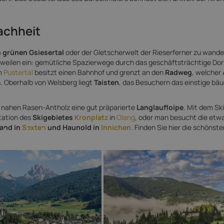
achheit
 grünen Gsiesertal
oder der Gletscherwelt der Rieserferner zu wande
weilen ein: gemütliche Spazierwege durch das geschäftsträchtige Dor
im
Pustertal
besitzt einen Bahnhof und grenzt an den
Radweg
, welcher
. Oberhalb von Welsberg liegt
Taisten
, das Besuchern das einstige bäu
 nahen Rasen-Antholz eine gut präparierte
Langlaufloipe
. Mit dem Ski
station des
Skigebietes
Kronplatz
in
Olang
, oder man besucht die etw
 Welsberg
and in
Sexten
und Haunold in
Innichen
. Finden Sie hier die schönst