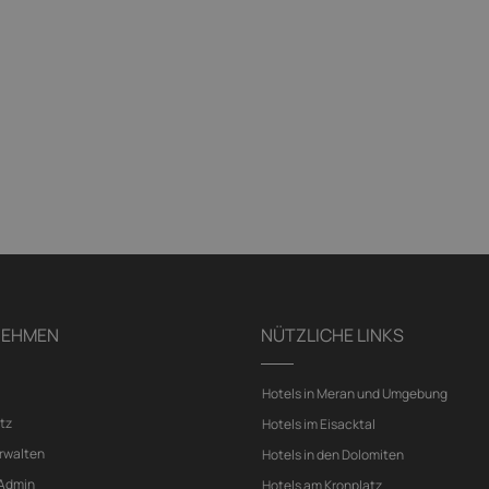
NEHMEN
NÜTZLICHE LINKS
Hotels in Meran und Umgebung
tz
Hotels im Eisacktal
rwalten
Hotels in den Dolomiten
 Admin
Hotels am Kronplatz