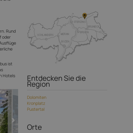
rn. Rund
f oder
 Ausflüge
erliche
bus ist
as
en Hotels
Entdecken Sie die
Region
Dolomiten
Kronplatz
Pustertal
Orte