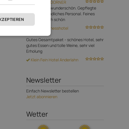
Hotel DAS DORNER
Das Hotel ist wunderschön. Gepflegte
Anlage. Freundliches Personal. Feines
AKZEPTIEREN
Essen. Einfach schön
Bio- & Wellnesshotel
PAZEIDER
Gutes Gesamtpaket - schönes Hotel, sehr
gutes Essen und tolle Weine, sehr viel
Erholung
Klein Fein Hotel Anderlahn
Newsletter
Einfach Newsletter bestellen
Jetzt abonnieren
Wetter