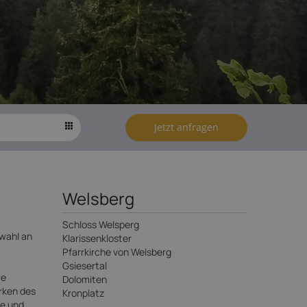
Jetzt anfragen
Welsberg
Schloss Welsperg
wahl an
Klarissenkloster
Pfarrkirche von Welsberg
Gsiesertal
re
Dolomiten
rken des
Kronplatz
he und