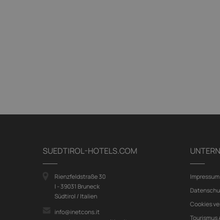
SUEDTIROL-HOTELS.COM
UNTER
Rienzfeldstraße 30
Impressum
I - 39031 Bruneck
Datenschu
Südtirol / Italien
Cookies ve
info@inetcons.it
Tourismus