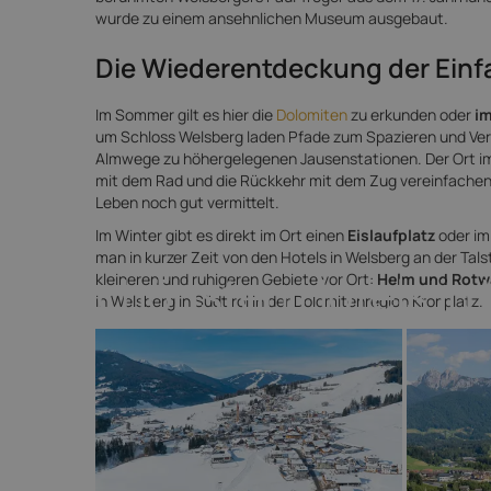
wurde zu einem ansehnlichen Museum ausgebaut.
Die Wiederentdeckung der Einf
Im Sommer gilt es hier die
Dolomiten
zu erkunden oder
im
um Schloss Welsberg laden Pfade zum Spazieren und Ver
Almwege zu höhergelegenen Jausenstationen. Der Ort 
mit dem Rad und die Rückkehr mit dem Zug vereinfachen
Leben noch gut vermittelt.
Im Winter gibt es direkt im Ort einen
Eislaufplatz
oder im
man in kurzer Zeit von den Hotels in Welsberg an der Tal
Die schönsten Hotels in
kleineren und ruhigeren Gebiete vor Ort:
Helm und Rotw
in Welsberg in Südtirol in der Dolomitenregion Kronplatz.