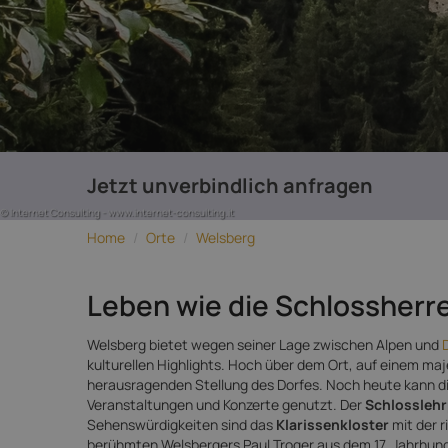
Jetzt unverbindlich anfragen
© Internet Consulting - www.internet-consulting.it
Home
/
Orte
/
Welsberg
Leben wie die Schlossherr
Welsberg bietet wegen seiner Lage zwischen Alpen und
kulturellen Highlights. Hoch über dem Ort, auf einem ma
herausragenden Stellung des Dorfes. Noch heute kann di
Veranstaltungen und Konzerte genutzt. Der
Schlosslehr
Sehenswürdigkeiten sind das
Klarissenkloster
mit der 
berühmten Welsbergers Paul Troger aus dem 17. Jahrhund