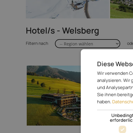
Hotel/s - Welsberg
Filtern nach
od
Diese Webs
Wir verwenden Co
analysieren. Wir
und Analysepartn
Sie ihnen bereit
haben.
Datenschu
Unbeding
erforderli