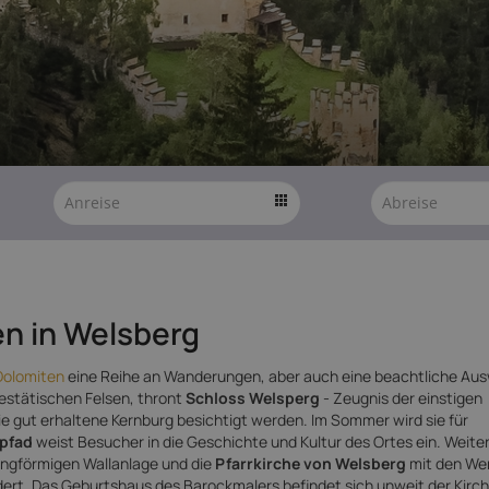
en in Welsberg
Dolomiten
eine Reihe an Wanderungen, aber auch eine beachtliche Aus
jestätischen Felsen, thront
Schloss Welsperg
- Zeugnis der einstigen
e gut erhaltene Kernburg besichtigt werden. Im Sommer wird sie für
pfad
weist Besucher in die Geschichte und Kultur des Ortes ein. Weite
ringförmigen Wallanlage und die
Pfarrkirche von Welsberg
mit den We
ert. Das Geburtshaus des Barockmalers befindet sich unweit der Kirc