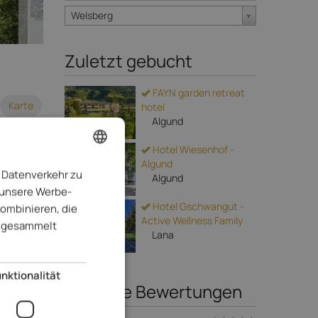
Welsberg
Zuletzt gebucht
FAYN garden retreat
Karte
hotel
Algund
Hotel Wiesenhof -
Algund
 Datenverkehr zu
ENGLISH
Algund
 unsere Werbe-
ITALIAN
Hotel Gschwangut -
kombinieren, die
Active Wellness Family
GERMAN
te gesammelt
Lana
€
pro Tag
nktionalität
Neueste Bewertungen