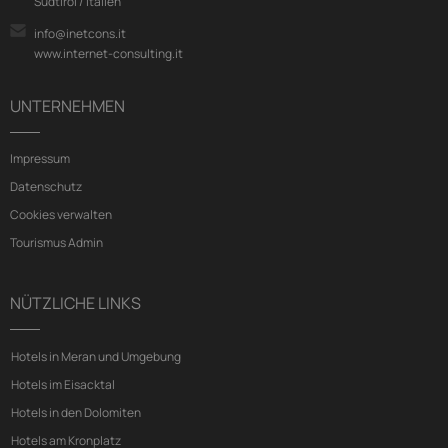
Südtirol / Italien
info@inetcons.it
www.internet-consulting.it
UNTERNEHMEN
Impressum
Datenschutz
Cookies verwalten
Tourismus Admin
NÜTZLICHE LINKS
Hotels in Meran und Umgebung
Hotels im Eisacktal
Hotels in den Dolomiten
Hotels am Kronplatz