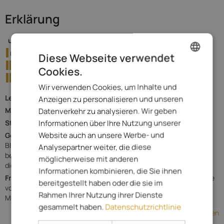
Erklärung
unwahrscheinlich
sehr geringe Wahrscheinlichkeit
möglich
geringe Wahrscheinlichkeit
Diese Webseite verwendet
wahrscheinlich
mittlere Wahrscheinlichkeit
Cookies.
ENGLISH
sehr wahrscheinlich
hohe Wahrscheinlichkeit
Wir verwenden Cookies, um Inhalte und
ITALIAN
Leichte Niederschläge:
in 24h bis zu 10 mm Niederschlag.
Anzeigen zu personalisieren und unseren
GERMAN
Mäßige Niederschläge:
Datenverkehr zu analysieren. Wir geben
in 24h 10 bis zu 30 mm Niederschlag.
Informationen über Ihre Nutzung unserer
Starke Niederschläge:
in 24h über zu 30 mm Niederschlag.
Website auch an unsere Werbe- und
Gewitter:
bringen intensive Regenschauer. Sind oft von starker
Blitzaktivität, heftigen Windböen und manchmal auch von Hagel
Analysepartner weiter, die diese
begleitet. Bei den Niederschlagsprognosen ist zu beachten, daß
möglicherweise mit anderen
die Mengen bei Gewittern lokal stark variieren kann.
Informationen kombinieren, die Sie ihnen
Frostgefahr:
Temperaturen unter dem Gefrierpunkt in einer Höhe
bereitgestellt haben oder die sie im
von 2 m über dem Boden in den Tallagen. Gilt für die
Rahmen Ihrer Nutzung ihrer Dienste
Morgenstunden des jeweiligen Tages.
gesammelt haben.
Datenschutzrichtlinie
Provinz Bozen
Wetter