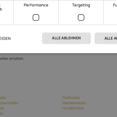
t
Performance
Targeting
Fu
ch
ALLE ABLEHNEN
EIGEN
ALLE 
erarbeitung
zu.
etter erhalten.
tels
Golfhotels
che Hotels
Wanderhotels
els
Hundehotels
ly