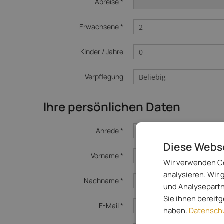
Abreise *
Erwachsene *
Kinder / Jahre
Verpflegung
Ihre persönlichen Daten
Anrede *
Diese Webs
Vorname *
Wir verwenden Co
analysieren. Wir
Nachname *
und Analysepartn
Sie ihnen bereit
E-Mail *
haben.
Datenschu