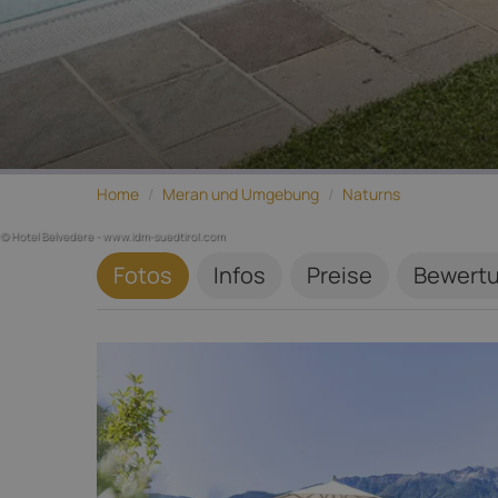
Home
/
Meran und Umgebung
/
Naturns
© Hotel Belvedere - www.idm-suedtirol.com
Fotos
Infos
Preise
Bewert