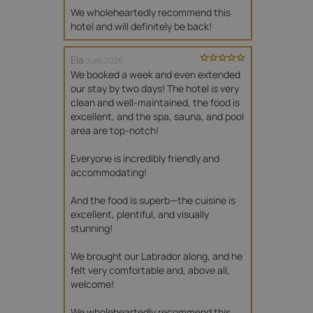
We wholeheartedly recommend this 
hotel and will definitely be back!
Ela
Juni 2026
We booked a week and even extended 
our stay by two days! The hotel is very 
clean and well-maintained, the food is 
excellent, and the spa, sauna, and pool 
area are top-notch!

Everyone is incredibly friendly and 
accommodating!

And the food is superb—the cuisine is 
excellent, plentiful, and visually 
stunning!

We brought our Labrador along, and he 
felt very comfortable and, above all, 
welcome!

We wholeheartedly recommend this 