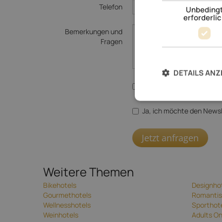
Telefon
Unbeding
erforderli
Bemerkungen und
Fragen
DETAILS ANZ
Ja, ich stimme der
Datenv
Ja, ich möchte den Newsl
Jetzt anfragen
Weitere Themen
Bikehotels
Designho
Gourmethotels
Romantis
Wellnesshotels
Sporthot
Weinhotels
Adults On