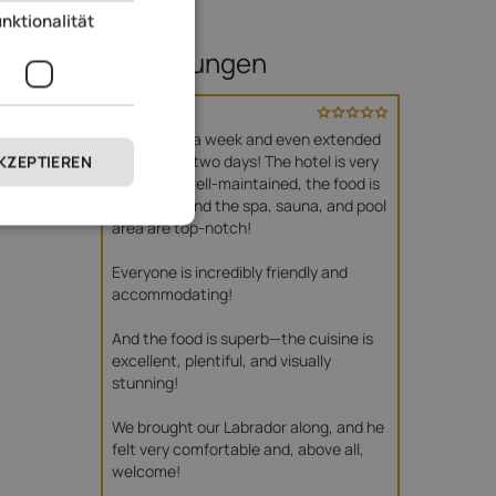
nktionalität
Bewertungen
Ela
Juni 2026
We booked a week and even extended 
our stay by two days! The hotel is very 
AKZEPTIEREN
clean and well-maintained, the food is 
excellent, and the spa, sauna, and pool 
area are top-notch!

Everyone is incredibly friendly and 
accommodating!

And the food is superb—the cuisine is 
excellent, plentiful, and visually 
stunning!

We brought our Labrador along, and he 
felt very comfortable and, above all, 
welcome!
