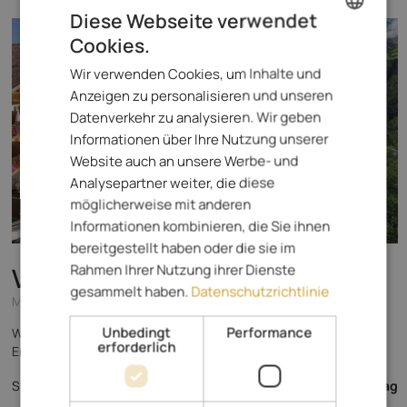
Diese Webseite verwendet
Cookies.
ENGLISH
Wir verwenden Cookies, um Inhalte und
ITALIAN
Anzeigen zu personalisieren und unseren
GERMAN
Datenverkehr zu analysieren. Wir geben
Informationen über Ihre Nutzung unserer
Website auch an unsere Werbe- und
Analysepartner weiter, die diese
möglicherweise mit anderen
Informationen kombinieren, die Sie ihnen
bereitgestellt haben oder die sie im
Rahmen Ihrer Nutzung ihrer Dienste
Verdinser Hof
****S
gesammelt haben.
Datenschutzrichtlinie
Meran und Umgebung - Schenna
Unbedingt
Performance
Wohlfühlhotel in Schenna für Ferien im Zeichen von Genuss,
erforderlich
Erholung und spannenden Aktivitäten im Meraner Land.
147,- €
Spezialisiert auf
ab
pro Tag