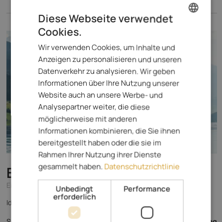
Diese Webseite verwendet
Cookies.
ENGLISH
Wir verwenden Cookies, um Inhalte und
ITALIAN
Anzeigen zu personalisieren und unseren
GERMAN
Datenverkehr zu analysieren. Wir geben
Informationen über Ihre Nutzung unserer
Website auch an unsere Werbe- und
Analysepartner weiter, die diese
möglicherweise mit anderen
Informationen kombinieren, die Sie ihnen
bereitgestellt haben oder die sie im
Rahmen Ihrer Nutzung ihrer Dienste
gesammelt haben.
Datenschutzrichtlinie
Erlebnisort Gassenhof
****S
Eisacktal - Ridnaun
Unbedingt
Performance
erforderlich
Ideal für alle, die Wandern, Skifahren und die gute Küche lieben!
180,- €
Spezialisiert auf
ab
pro Tag