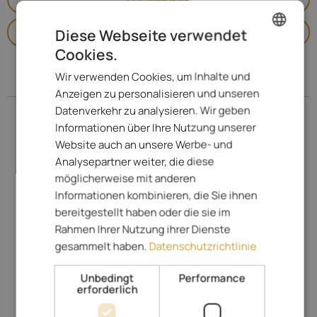
Anruf
Diese Webseite verwendet
Cookies.
ENGLISH
Wir verwenden Cookies, um Inhalte und
Adresse
ITALIAN
Anzeigen zu personalisieren und unseren
GERMAN
Datenverkehr zu analysieren. Wir geben
Informationen über Ihre Nutzung unserer
Website auch an unsere Werbe- und
Analysepartner weiter, die diese
möglicherweise mit anderen
Informationen kombinieren, die Sie ihnen
bereitgestellt haben oder die sie im
Rahmen Ihrer Nutzung ihrer Dienste
Auf Karte anzeigen & Street View
gesammelt haben.
Datenschutzrichtlinie
Frankenbergweg 27
Unbedingt
Performance
39010
Tisens
-
Meran und Umgebung
erforderlich
www.burggraefler.com