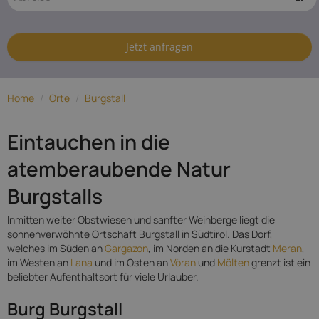
Hotels in
Burgstall
Jetzt anfragen
Home
/
Orte
/
Burgstall
Eintauchen in die
atemberaubende Natur
Burgstalls
Inmitten weiter Obstwiesen und sanfter Weinberge liegt die
sonnenverwöhnte Ortschaft Burgstall in Südtirol. Das Dorf,
welches im Süden an
Gargazon
, im Norden an die Kurstadt
Meran
,
im Westen an
Lana
und im Osten an
Vöran
und
Mölten
grenzt ist ein
beliebter Aufenthaltsort für viele Urlauber.
Burg Burgstall