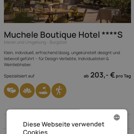
Muchele Boutique Hotel
****S
Meran und Umgebung - Burgstall
Klein, individuell, erfrischend lässig, ungekünstelt designt und
liebevoll geführt – für Design-Verliebte, Individualisten &
Weinliebhaber.
203,- €
Spezialisiert auf
ab
pro Tag
Burgstall
Diese Webseite verwendet
Cookies.
ENGLISH
Burg Burgstall