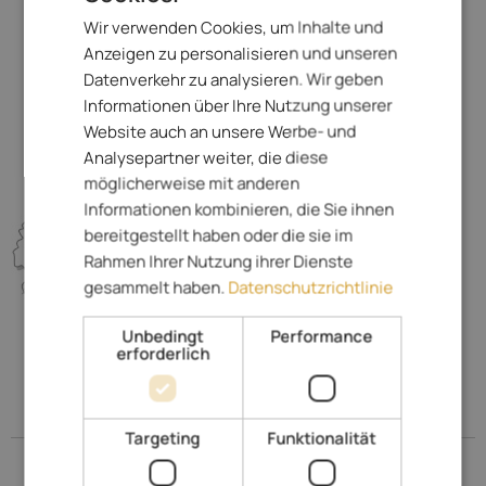
„Sunnseitnweg“
Wir verwenden Cookies, um Inhalte und
ITALIAN
Tschöggelberg
Anzeigen zu personalisieren und unseren
Biotop
GERMAN
Datenverkehr zu analysieren. Wir geben
Tiermuseum
Informationen über Ihre Nutzung unserer
Etschtal-Radweg
Website auch an unsere Werbe- und
Analysepartner weiter, die diese
möglicherweise mit anderen
Informationen kombinieren, die Sie ihnen
bereitgestellt haben oder die sie im
Rahmen Ihrer Nutzung ihrer Dienste
gesammelt haben.
Datenschutzrichtlinie
Unbedingt
Performance
erforderlich
Entdecken Sie die Region
Targeting
Funktionalität
Meran und Umgebung