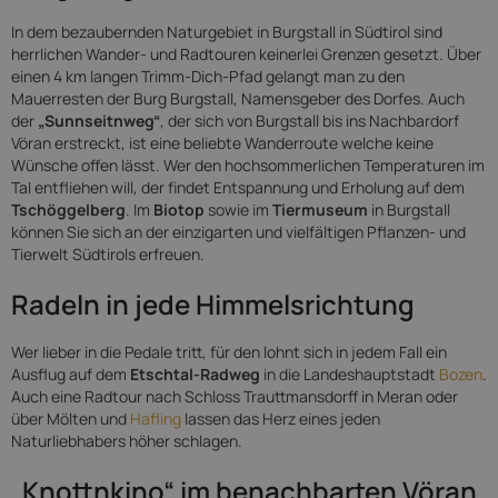
In dem bezaubernden Naturgebiet in Burgstall in Südtirol sind
herrlichen Wander- und Radtouren keinerlei Grenzen gesetzt. Über
einen 4 km langen Trimm-Dich-Pfad gelangt man zu den
Mauerresten der Burg Burgstall, Namensgeber des Dorfes. Auch
der
„Sunnseitnweg“
, der sich von Burgstall bis ins Nachbardorf
Vöran erstreckt, ist eine beliebte Wanderroute welche keine
Wünsche offen lässt. Wer den hochsommerlichen Temperaturen im
Tal entfliehen will, der findet Entspannung und Erholung auf dem
Tschöggelberg
. Im
Biotop
sowie im
Tiermuseum
in Burgstall
können Sie sich an der einzigarten und vielfältigen Pflanzen- und
Tierwelt Südtirols erfreuen.
Radeln in jede Himmelsrichtung
Wer lieber in die Pedale tritt, für den lohnt sich in jedem Fall ein
Ausflug auf dem
Etschtal-Radweg
in die Landeshauptstadt
Bozen
.
Auch eine Radtour nach Schloss Trauttmansdorff in Meran oder
über Mölten und
Hafling
lassen das Herz eines jeden
Naturliebhabers höher schlagen.
„Knottnkino“ im benachbarten Vöran