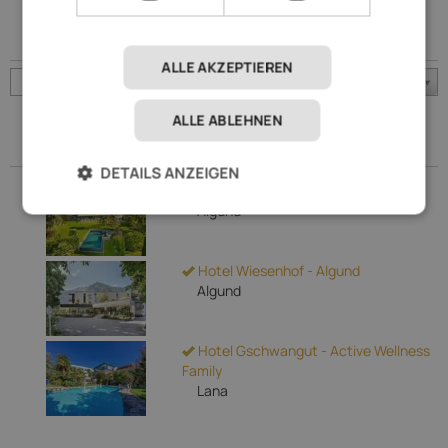
Orte
ALLE AKZEPTIEREN
Burgstall
ALLE ABLEHNEN
Zuletzt gebucht
DETAILS ANZEIGEN
FAYN garden retreat hotel
Algund
Hotel Wiesenhof - Algund
Algund
Hotel Gschwangut - Active Wellness
Family
Lana