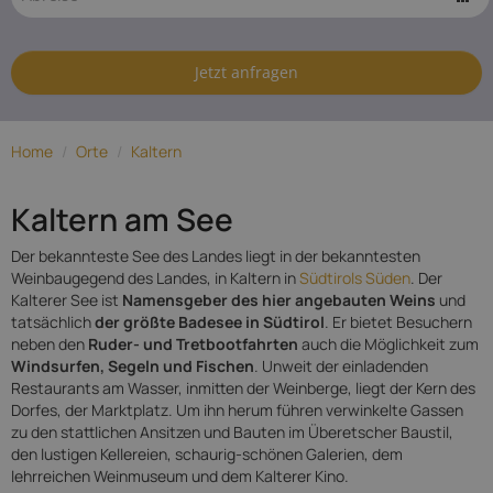
Hotels in
Kaltern
Jetzt anfragen
Home
/
Orte
/
Kaltern
Kaltern am See
Der bekannteste See des Landes liegt in der bekanntesten
Weinbaugegend des Landes, in Kaltern in
Südtirols Süden
. Der
Kalterer See ist
Namensgeber des hier angebauten Weins
und
tatsächlich
der größte Badesee in Südtirol
. Er bietet Besuchern
neben den
Ruder- und Tretbootfahrten
auch die Möglichkeit zum
Windsurfen, Segeln und Fischen
. Unweit der einladenden
Restaurants am Wasser, inmitten der Weinberge, liegt der Kern des
Dorfes, der Marktplatz. Um ihn herum führen verwinkelte Gassen
zu den stattlichen Ansitzen und Bauten im Überetscher Baustil,
den lustigen Kellereien, schaurig-schönen Galerien, dem
lehrreichen Weinmuseum und dem Kalterer Kino.