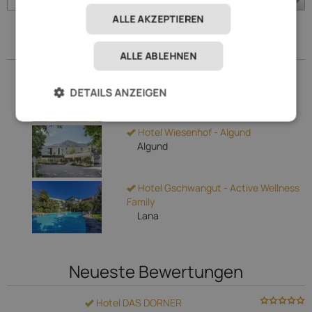
Kaltern
ALLE AKZEPTIEREN
Zuletzt gebucht
ALLE ABLEHNEN
FAYN garden retreat hotel
Algund
DETAILS ANZEIGEN
Hotel Wiesenhof - Algund
Algund
Hotel Gschwangut - Active Wellness
Family
Lana
Neueste Bewertungen
Hotel DAS DORNER