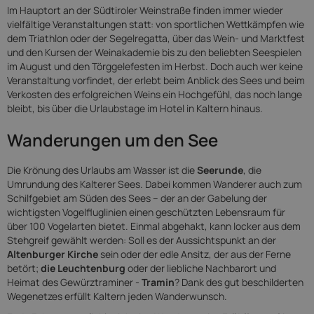
Im Hauptort an der Südtiroler Weinstraße finden immer wieder
vielfältige Veranstaltungen statt: von sportlichen Wettkämpfen wie
dem Triathlon oder der Segelregatta, über das Wein- und Marktfest
und den Kursen der Weinakademie bis zu den beliebten Seespielen
im August und den Törggelefesten im Herbst. Doch auch wer keine
Veranstaltung vorfindet, der erlebt beim Anblick des Sees und beim
Verkosten des erfolgreichen Weins ein Hochgefühl, das noch lange
bleibt, bis über die Urlaubstage im Hotel in Kaltern hinaus.
Wanderungen um den See
Die Krönung des Urlaubs am Wasser ist die
Seerunde
, die
Umrundung des Kalterer Sees. Dabei kommen Wanderer auch zum
Schilfgebiet am Süden des Sees – der an der Gabelung der
wichtigsten Vogelfluglinien einen geschützten Lebensraum für
über 100 Vogelarten bietet. Einmal abgehakt, kann locker aus dem
Stehgreif gewählt werden: Soll es der Aussichtspunkt an der
Altenburger Kirche
sein oder der edle Ansitz, der aus der Ferne
betört;
die Leuchtenburg
oder der liebliche Nachbarort und
Heimat des Gewürztraminer -
Tramin
? Dank des gut beschilderten
Wegenetzes erfüllt Kaltern jeden Wanderwunsch.