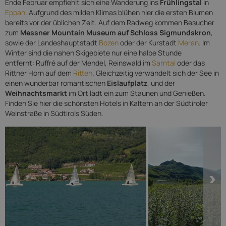
Ende Februar empfiehlt sich eine Wanderung ins
Frühlingstal
in
Eppan
. Aufgrund des milden Klimas blühen hier die ersten Blumen
bereits vor der üblichen Zeit. Auf dem Radweg kommen Besucher
zum
Messner Mountain Museum auf Schloss Sigmundskron
,
sowie der Landeshauptstadt
Bozen
oder der Kurstadt
Meran
. Im
Winter sind die nahen Skigebiete nur eine halbe Stunde
entfernt: Ruffré auf der Mendel, Reinswald im
Sarntal
oder das
Rittner Horn auf dem
Ritten
. Gleichzeitig verwandelt sich der See in
einen wunderbar romantischen
Eislaufplatz
, und der
Weihnachtsmarkt
im Ort lädt ein zum Staunen und Genießen.
Finden Sie hier die schönsten Hotels in Kaltern an der Südtiroler
Weinstraße in Südtirols Süden.