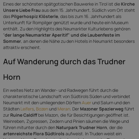
Eines der schönsten spätgotischen Bauwerke in Tirol ist die
Kirche
Unsere Liebe Frau
aus dem 15. Jahrhundert. Südlich vom Ort steht
das
Pilgerhospiz Klösterle
, das bis zum 16. Jahrhundert als
Unterkunft für Rompilger genützt wurde und heute ein Museum
enthält. Zu den Highlights des Neumarkter Kulturlebens gehören
"
der lange Neumarkter Aperitif" und die Laubenfeste im
Sommer
, an denen die Nähe zu den Hotels in Neumarkt besonders
attraktiv erscheint.
Auf Wanderung durch das Trudner
Horn
Ein weites Netz an Wander- und Radwegen führt durch die
charakteristische Landschaft von Südtirols Süden und verbindet
Neumarkt mit den umliegenden Dörfern
Auer
und Salurn und den
Städten
Leifers
,
Bozen
und
Meran
. Der
Mazoner Spazierweg
führt
zur
Ruine Caldiff
bei Mazon, die für Besichtigungen geöffnet ist.
Weinreben, Zypressen, Zedern und Pinien säumen die Wege und
führen mitunter durch den
Naturpark Trudner Horn
, der die
artenreichste Flora Südtirols
aufweist. In Truden weist ein