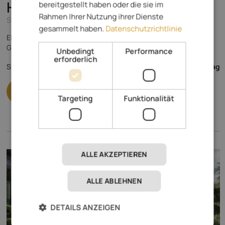
Hotel Vilpianerhof
****
bereitgestellt haben oder die sie im
Rahmen Ihrer Nutzung ihrer Dienste
Südtirols Süden - Terlan
gesammelt haben.
Datenschutzrichtlinie
Elegantes Ambiente, herzliche Gastfreundschaft und großer
Garten mit Badeteich
Unbedingt
Performance
erforderlich
140,- €
Spezialisiert auf
ab
pro Tag
Targeting
Funktionalität
ALLE AKZEPTIEREN
ALLE ABLEHNEN
DETAILS ANZEIGEN