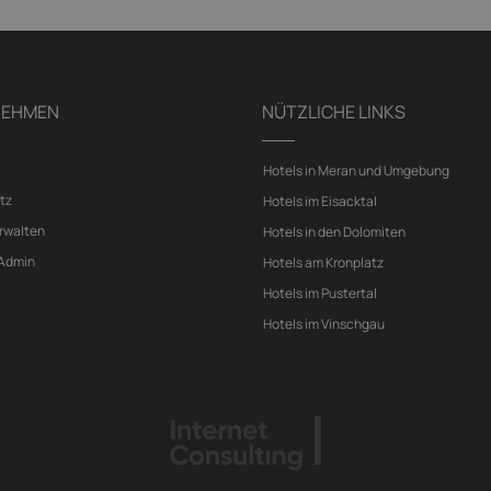
NEHMEN
NÜTZLICHE LINKS
Hotels in Meran und Umgebung
tz
Hotels im Eisacktal
rwalten
Hotels in den Dolomiten
 Admin
Hotels am Kronplatz
Hotels im Pustertal
Hotels im Vinschgau