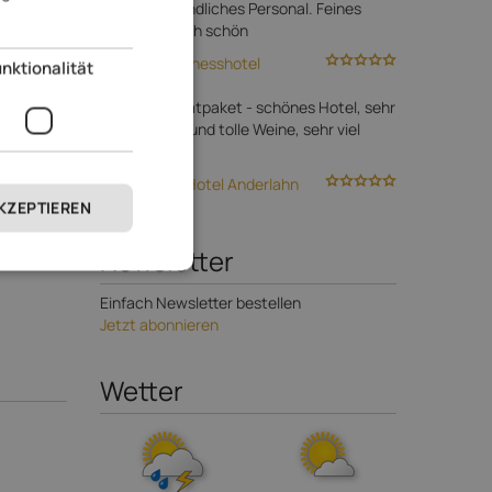
Anlage. Freundliches Personal. Feines
Essen. Einfach schön
Bio- & Wellnesshotel
nktionalität
PAZEIDER
Gutes Gesamtpaket - schönes Hotel, sehr
gutes Essen und tolle Weine, sehr viel
Erholung
Was ihn
Klein Fein Hotel Anderlahn
AKZEPTIEREN
€
Newsletter
pro Tag
Einfach Newsletter bestellen
Jetzt abonnieren
Wetter