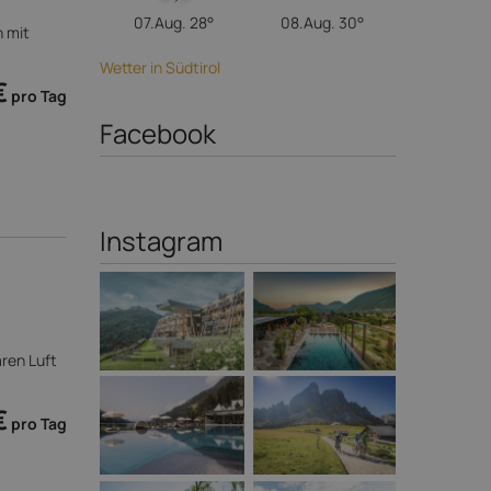
07.Aug.
28°
08.Aug.
30°
 mit
Wetter in Südtirol
€
pro Tag
Facebook
Instagram
aren Luft
€
pro Tag