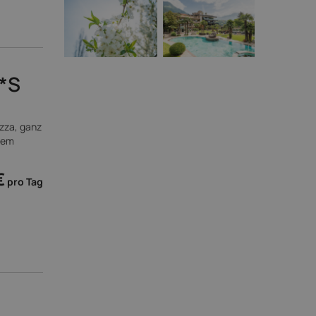
**S
zza, ganz
dem
€
pro Tag