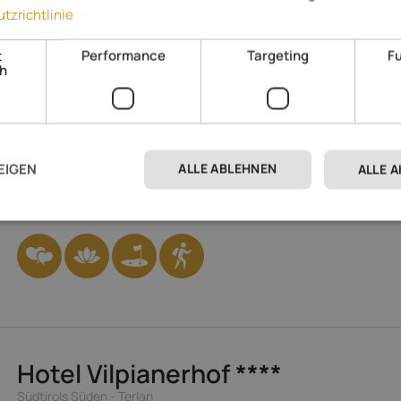
tzrichtlinie
t
Performance
Targeting
Fu
ch
Lake Spa Hotel SEELEITEN
*****
Südtirols Süden - Kaltern am See
Ein guter Ort zum Ankommen. Zum Wiederkommen. Immer wieder. 
ausmacht? Die Menschen. Die Wärme. Der Freiraum. Die Natur. Die
ALLE ABLEHNEN
EIGEN
ALLE 
Erlebnisse.
220,- 
Spezialisiert auf
ab
Hotel Vilpianerhof
****
Südtirols Süden - Terlan