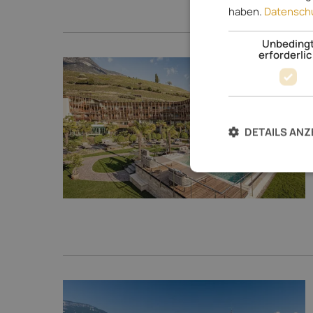
haben.
Datenschu
Unbeding
erforderli
DETAILS ANZ