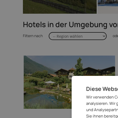
Hotels in der Umgebung vo
Filtern nach
od
Diese Webs
Wir verwenden Co
analysieren. Wir
und Analysepartn
Sie ihnen bereit