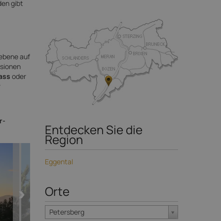
den gibt
hebene auf
rsionen
ass
oder
r
r-
Entdecken Sie die
Region
Eggental
Orte
Petersberg