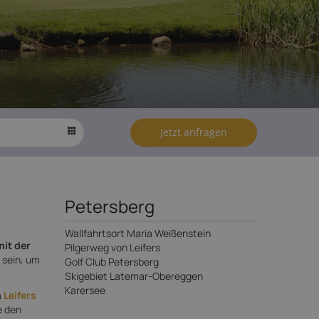
Jetzt anfragen
Petersberg
Wallfahrtsort Maria Weißenstein
mit der
Pilgerweg von Leifers
 sein, um
Golf Club Petersberg
Skigebiet Latemar-Obereggen
Karersee
n
Leifers
 den