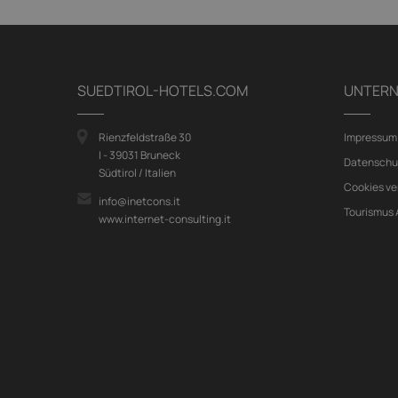
SUEDTIROL-HOTELS.COM
UNTER
Rienzfeldstraße 30
Impressum
I - 39031 Bruneck
Datenschu
Südtirol / Italien
Cookies ve
info@inetcons.it
Tourismus
www.internet-consulting.it