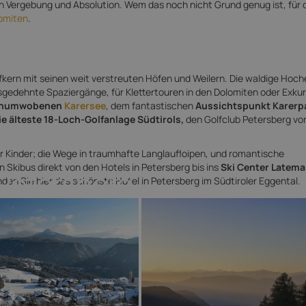
gern Vergebung und Absolution. Wem das noch nicht Grund genug ist, für 
omiten
.
rfkern mit seinen weit verstreuten Höfen und Weilern. Die waldige Hoc
sgedehnte Spaziergänge, für Klettertouren in den Dolomiten oder Exku
enumwobenen
Karersee
, dem fantastischen
Aussichtspunkt Karerp
ie älteste 18-Loch-Golfanlage Südtirols,
den Golfclub Petersberg vo
r Kinder; die Wege in traumhafte Langlaufloipen, und romantische
 Skibus direkt von den Hotels in Petersberg bis ins
Ski Center Latema
 Petersberg
inden Sie hier das schönste Hotel in Petersberg im Südtiroler Eggental.