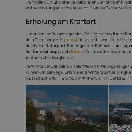
kraftvollen Ort und erteilte dabei allen aufrichtigen Pil
es hier eine unglaubliche Aussicht über die Berge der
Dol
Erholung am Kraftort
Unter dem hoffungstragenden Ort liegt der idyllische Do
dem Regglberg im
Eggental
eignet sich besonders für au
durch den
Naturpark Rosengarten-Schlern
, zum
sag
der
Landeshauptstadt
Bozen
. Golffreunde finden hier
d
fantastischer Bergkulisse.
Im Winter verwandeln sich die Wiesen in Übungshänge fü
Winterwanderwege. Erfahrenere Wintersportler bringt ein
Die schönsten Hotels in
Obereggen
oder ins etwas weiter entfernte
Carezza
. F