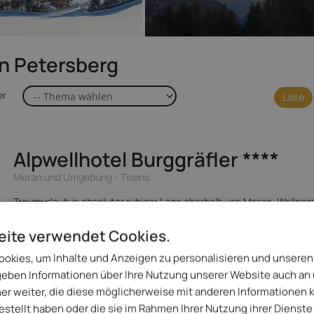
n Petersberg
er
Liste
Alpwellhotel Burggräfler
****
Meran und Umgebung - Tisens
Traumurlaub in absoluter ruhiger Lage oberhalb von Meran, Wellne
mit Bio-Schwimmteich, Genuss-Frühstücksbuffet und À-la-carte-
Essen(keine Halbpension).
eite verwendet Cookies.
142,- 
Spezialisiert auf
ab
okies, um Inhalte und Anzeigen zu personalisieren und unseren
 geben Informationen über Ihre Nutzung unserer Website auch an
er weiter, die diese möglicherweise mit anderen Informationen 
gestellt haben oder die sie im Rahmen Ihrer Nutzung ihrer Diens