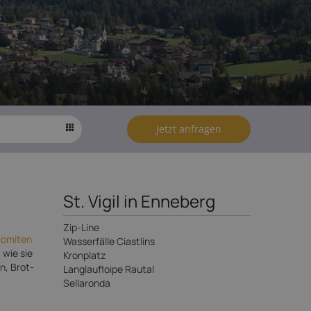
Jetzt anfragen
St. Vigil in Enneberg
Zip-Line
lomiten
Wasserfälle Ciastlins
 wie sie
Kronplatz
n, Brot-
Langlaufloipe Rautal
Sellaronda