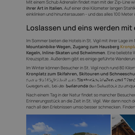
Mit einem Schub Adrenalin findet man mit der Zip-Line w
ihrer Art in Italien.
Auf einer drei Kilometer langen Stahl
einklinken und hinuntersausen - und das alles 100 Meter
Loslassen und eins werden mit 
Im Sommer bieten die Hotels in St. Vigil mit ihrer Lage i
Mountainbike-Wegen, Zugang zum Hausberg
Kronpl
Kegeln, Inline-Skaten und Schwimmen
. Eine beliebte
Kreuzspitze. Außerdem gibt es einige geführte Wanderun
Im Winter können Besucher in St. Vigil noch rund 80 Ki
Kronplatz zum Skifahren, Skitouren und Schneesc
Die schönsten Hotels in S
sowie die Möglichkeit zum
Eisstockschießen und Pferd
Gelegenheit, bei der
Sellaronda
den Sellastock zu umqu
Nach einem Tag in der Natur findet so mancher Besuche
Erinnerungsstück an die Zeit in St. Vigil. Wer dann noch d
nach all den Erlebnissen umso besser schmecken. Finden Si