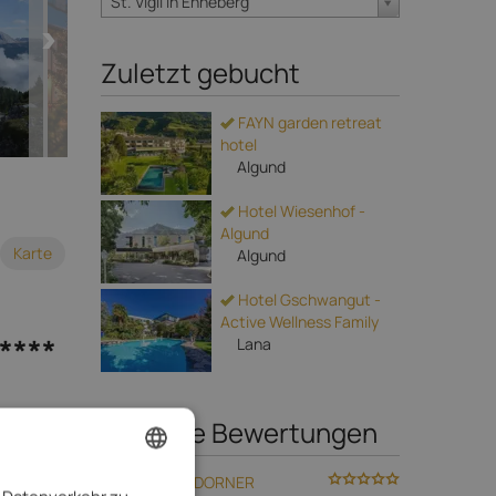
St. Vigil in Enneberg
Zuletzt gebucht
FAYN garden retreat
hotel
Algund
Hotel Wiesenhof -
Algund
Karte
Algund
Hotel Gschwangut -
Active Wellness Family
****
Lana
den Spa,
Neueste Bewertungen
önheit
Hotel DAS DORNER
ENGLISH