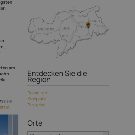
ängsten
len
an
rn,
r
rten am
Entdecken Sie die
lbahn
Region
die
Dolomiten
Kronplatz
ass sie
Pustertal
ertal
.
Orte