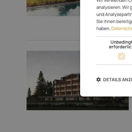
Wir verwenden Co
analysieren. Wir
und Analysepartn
Sie ihnen bereit
haben.
Datenschu
Unbeding
erforderli
DETAILS ANZ