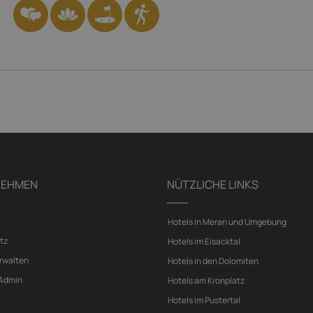
NEHMEN
NÜTZLICHE LINKS
Hotels in Meran und Umgebung
tz
Hotels im Eisacktal
rwalten
Hotels in den Dolomiten
 Admin
Hotels am Kronplatz
Hotels im Pustertal