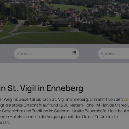
n St. Vigil in Enneberg
er Weg ins Gadertal bis nach St. Vigil in Enneberg. Umrahmt von den
Do
gt die stolze Ortschaft auf rund 1.200 Metern Höhe. “Al Plan de Mareo“,
on Geschichte und Tradition im Gadertal. Uralte Bauernhöfe, Holz-baute
ren Hotelreisende in die Vergangenheit des Ortes. Zurück in die
m Ort.