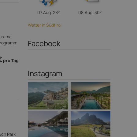
07.Aug.
28°
08.Aug.
30°
Wetter in Südtirol
orama,
Facebook
vprogramm
€
pro Tag
Instagram
ych Park