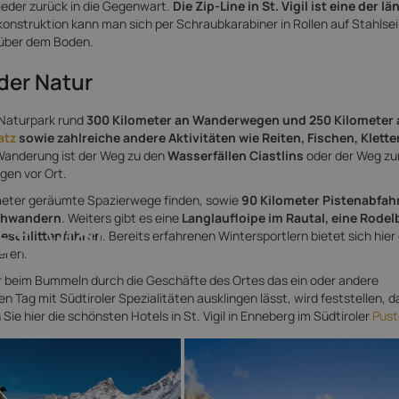
ieder zurück in die Gegenwart.
Die Zip-Line in St. Vigil ist eine der l
konstruktion kann man sich per Schraubkarabiner in Rollen auf Stahlsei
 über dem Boden.
der Natur
m Naturpark rund
300 Kilometer an Wanderwegen und 250 Kilometer 
atz
sowie zahlreiche andere Aktivitäten wie Reiten, Fischen, Klette
 Wanderung ist der Weg zu den
Wasserfällen Ciastlins
oder der Weg zu
gen vor Ort.
lometer geräumte Spazierwege finden, sowie
90 Kilometer Pistenabfah
huhwandern
. Weiters gibt es eine
Langlaufloipe im Rautal, eine Rode
t. Vigil
eschlittenfahren
. Bereits erfahrenen Wintersportlern bietet sich hier 
eren.
r beim Bummeln durch die Geschäfte des Ortes das ein oder andere
en Tag mit Südtiroler Spezialitäten ausklingen lässt, wird feststellen, d
e hier die schönsten Hotels in St. Vigil in Enneberg im Südtiroler
Pust