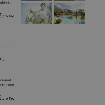
geführte
€
pro Tag
 .
 Gourmet-
Skiurlaub
€
pro Tag