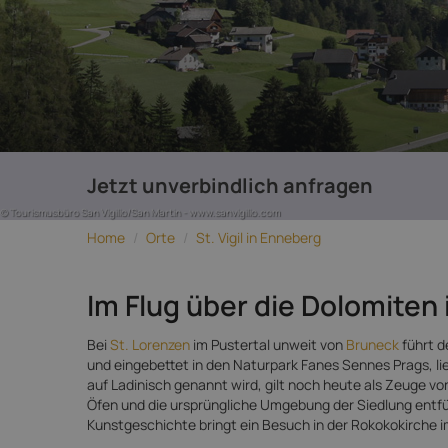
Jetzt unverbindlich anfragen
© Tourismusbüro San Vigilio/San Martin - www.sanvigilio.com
Home
/
Orte
/
St. Vigil in Enneberg
Im Flug über die Dolomiten i
Bei
St. Lorenzen
im Pustertal unweit von
Bruneck
führt d
und eingebettet in den Naturpark Fanes Sennes Prags, lie
auf Ladinisch genannt wird, gilt noch heute als Zeuge v
Öfen und die ursprüngliche Umgebung der Siedlung entfüh
Kunstgeschichte bringt ein Besuch in der Rokokokirche i