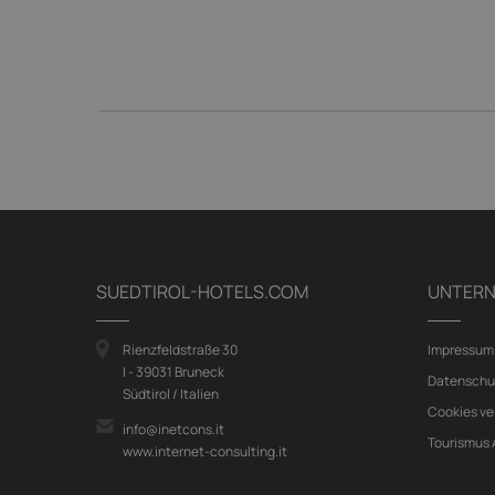
SUEDTIROL-HOTELS.COM
UNTER
Rienzfeldstraße 30
Impressum
I - 39031 Bruneck
Datenschu
Südtirol / Italien
Cookies ve
info@inetcons.it
Tourismus
www.internet-consulting.it