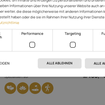
168,- 
okies, um Inhalte und Anzeigen zu personalisieren und unseren
Spezialisiert auf
ab
 geben Informationen über Ihre Nutzung unserer Website auch an
er weiter, die diese möglicherweise mit anderen Informationen 
gestellt haben oder die sie im Rahmen Ihrer Nutzung ihrer Diens
tzrichtlinie
t
Performance
Targeting
Fu
ch
Majestic – Unique Spa Resort
**
Dolomiten - Reischach
Im 4****S-Hotel am Kronplatz verbringen Sie eine Auszeit in elegan
Ambiente, mit Top-Wohlfühlangebot & Feinschmeckerküche. Freuen
ALLE ABLEHNEN
EIGEN
ALLE 
auf tolle Aktivitäten & Ihre Lieblingssportarten!
165,- 
Spezialisiert auf
ab