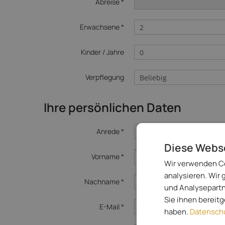
Abreise *
Erwachsene *
Kinder / Jahre
Verpflegung
Ihre persönlichen Daten
Anrede *
Diese Webs
Vorname *
Wir verwenden Co
analysieren. Wir
Nachname *
und Analysepartn
Sie ihnen bereit
E-Mail *
haben.
Datenschu