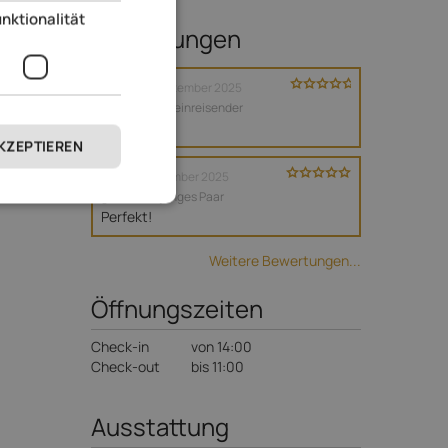
nktionalität
Bewertungen
Anonym
Dezember 2025
gereist als Alleinreisender
Alles
AKZEPTIEREN
Daniel
November 2025
gereist als junges Paar
Perfekt!
Weitere Bewertungen...
Öffnungszeiten
Check-in
von 14:00
Check-out
bis 11:00
Ausstattung