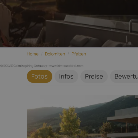
Home
/
Dolomiten
/
Pfalzen
© SOLVIE Calm Inspiring Getaway - www.idm-suedtirol.com
Fotos
Infos
Preise
Bewert