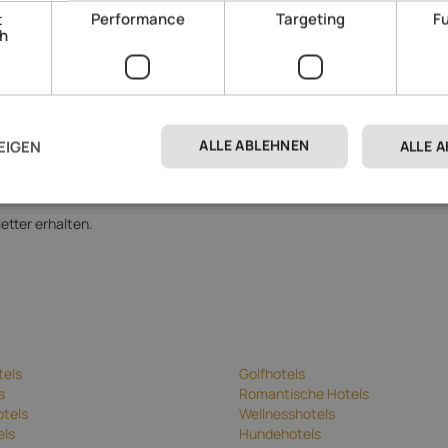
t
Performance
Targeting
Fu
ch
ALLE ABLEHNEN
EIGEN
ALLE 
erarbeitung
zu.
etter erhalten.
tels
Golfhotels
s
Romantische Hotels
tels
Wellnesshotels
els
Hundehotels