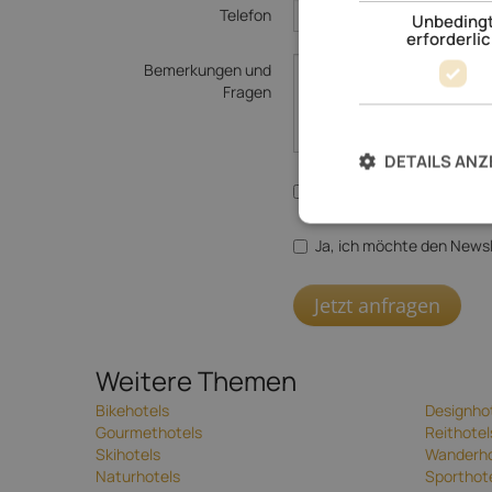
Telefon
Unbeding
erforderli
Bemerkungen und
Fragen
DETAILS ANZ
Ja, ich stimme der
Datenv
Ja, ich möchte den Newsl
Jetzt anfragen
Weitere Themen
Bikehotels
Designho
Gourmethotels
Reithotel
Skihotels
Wanderho
Naturhotels
Sporthot