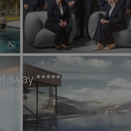
etaway
*****