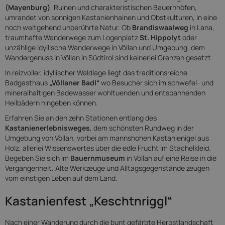
(Mayenburg)
, Ruinen und charakteristischen Bauernhöfen,
umrandet von sonnigen Kastanienhainen und Obstkulturen, in eine
noch weitgehend unberührte Natur. Ob
Brandiswaalweg
in Lana,
traumhafte Wanderwege zum Logenplatz
St. Hippolyt
oder
unzählige idyllische Wanderwege in Völlan und Umgebung, dem
Wandergenuss in Völlan in Südtirol sind keinerlei Grenzen gesetzt.
In reizvoller, idyllischer Waldlage liegt das traditionsreiche
Badgasthaus
„Völlaner Badl“
wo Besucher sich im schwefel- und
mineralhaltigen Badewasser wohltuenden und entspannenden
Heilbädern hingeben können.
Erfahren Sie an den zehn Stationen entlang des
Kastanienerlebnisweges
, dem schönsten Rundweg in der
Umgebung von Völlan, vorbei am mannshohen Kastanienigel aus
Holz, allerlei Wissenswertes über die edle Frucht im Stachelkleid.
Begeben Sie sich im
Bauernmuseum
in Völlan auf eine Reise in die
Vergangenheit. Alte Werkzeuge und Alltagsgegenstände zeugen
vom einstigen Leben auf dem Land.
Kastanienfest „Keschtnriggl“
Nach einer Wanderung durch die bunt gefärbte Herbstlandschaft