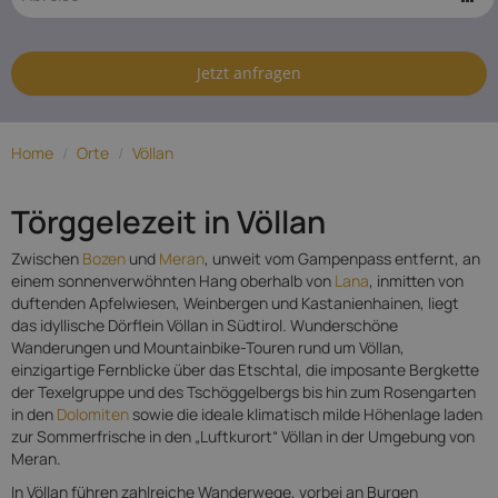
Hotels in
Völlan
Jetzt anfragen
Home
/
Orte
/
Völlan
Törggelezeit in Völlan
Zwischen
Bozen
und
Meran
, unweit vom Gampenpass entfernt, an
einem sonnenverwöhnten Hang oberhalb von
Lana
, inmitten von
duftenden Apfelwiesen, Weinbergen und Kastanienhainen, liegt
das idyllische Dörflein Völlan in Südtirol. Wunderschöne
Wanderungen und Mountainbike-Touren rund um Völlan,
einzigartige Fernblicke über das Etschtal, die imposante Bergkette
der Texelgruppe und des Tschöggelbergs bis hin zum Rosengarten
in den
Dolomiten
sowie die ideale klimatisch milde Höhenlage laden
zur Sommerfrische in den „Luftkurort“ Völlan in der Umgebung von
Meran.
In Völlan führen zahlreiche Wanderwege, vorbei an Burgen