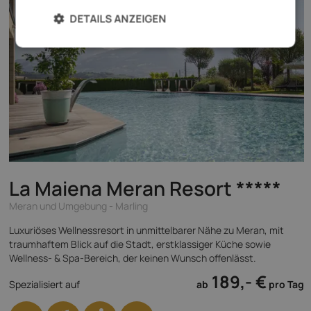
DETAILS ANZEIGEN
La Maiena Meran Resort
*****
Meran und Umgebung - Marling
Luxuriöses Wellnessresort in unmittelbarer Nähe zu Meran, mit
traumhaftem Blick auf die Stadt, erstklassiger Küche sowie
Wellness- & Spa-Bereich, der keinen Wunsch offenlässt.
189,- €
Spezialisiert auf
ab
pro Tag