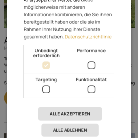
möglicherweise mit anderen
Informationen kombinieren, die Sie ihnen
bereitgestellt haben oder die sie im
Rahmen Ihrer Nutzung ihrer Dienste
gesammelt haben.
Datenschutzrichtlinie
Alpwellhotel Burggräfler
****
Meran und Umgebung - Tisens
Unbedingt
Performance
erforderlich
Traumurlaub in absoluter ruhiger Lage oberhalb von Meran,
Wellness-Oase mit Bio-Schwimmteich, Genuss-Frühstücksbuffet
und À-la-carte-Essen(keine Halbpension).
Targeting
Funktionalität
142,- €
Spezialisiert auf
ab
pro Tag
ALLE AKZEPTIEREN
ALLE ABLEHNEN