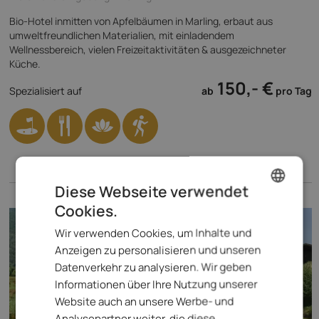
Bio-Hotel inmitten von Apfelbäumen in Marling, erbaut aus
umweltfreundlichen Materialien, mit einladendem
Wellnessbereich, vielen Freizeitaktivitäten & ausgezeichneter
Küche.
150,- €
Spezialisiert auf
ab
pro Tag
Diese Webseite verwendet
Cookies.
ENGLISH
Wir verwenden Cookies, um Inhalte und
ITALIAN
Anzeigen zu personalisieren und unseren
GERMAN
Datenverkehr zu analysieren. Wir geben
Informationen über Ihre Nutzung unserer
Website auch an unsere Werbe- und
Analysepartner weiter, die diese